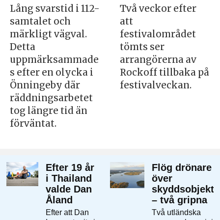
Lång svarstid i 112-
Två veckor efter
samtalet och
att
märkligt vägval.
festivalområdet
Detta
tömts ser
uppmärksammade
arrangörerna av
s efter en olycka i
Rockoff tillbaka på
Önningeby där
festivalveckan.
räddningsarbetet
tog längre tid än
förväntat.