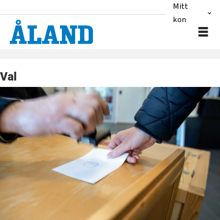
Mitt
konto
Val