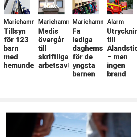
Mariehamn
Mariehamn
Mariehamn
Alarm
Tillsyn
Medis
Få
Utryckni
för 123
övergår
lediga
till
barn
till
daghemsplatser
Ålandsti
med
skriftliga
för de
– men
hemundervisning
arbetsavtal
yngsta
ingen
barnen
brand