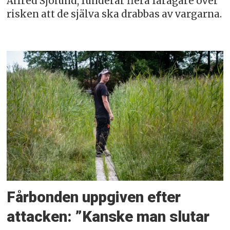
Alfred Sjölund, funderar flera fårägare över
risken att de själva ska drabbas av vargarna.
Fårbonden uppgiven efter
attacken: ”Kanske man slutar