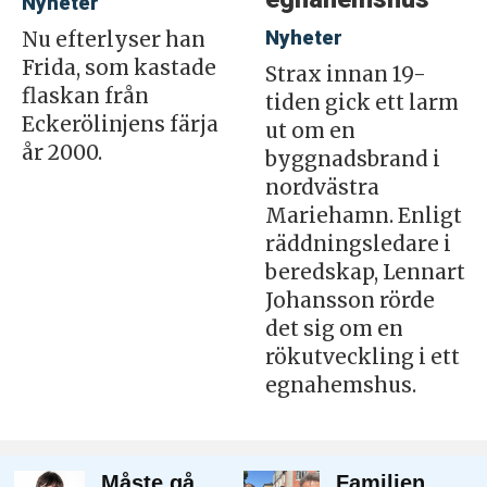
Nyheter
Nyheter
Nu efterlyser han
Frida, som kastade
Strax innan 19-
flaskan från
tiden gick ett larm
Eckerölinjens färja
ut om en
år 2000.
byggnadsbrand i
nordvästra
Mariehamn. Enligt
räddningsledare i
beredskap, Lennart
Johansson rörde
det sig om en
rökutveckling i ett
egnahemshus.