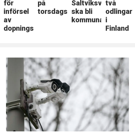
för
på
Saltviksväg
två
införsel
torsdagskvällen
ska bli
odlingar
av
kommunal
i
dopningsmedel
Finland