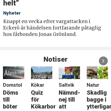
helt”
Nyheter
Knappt en vecka efter vargattacken i
Eckerö är händelsen fortfarande påtaglig
hos fårbonden Jonas Grönlund.
Notiser
Domstol
Kökar
Saltvik
Natur
Döms
Quiz
Nämnd-
Skadlig
till
för
nej till
bagge i
böter
Kökarbor
att
ytterliga