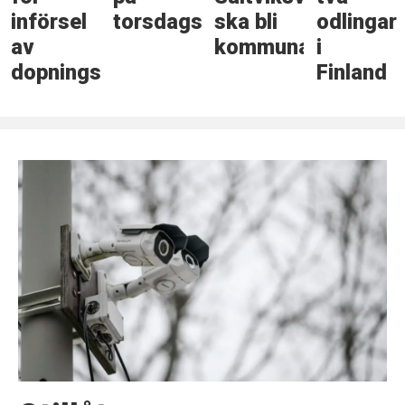
införsel
torsdagskvällen
ska bli
odlingar
av
kommunal
i
dopningsmedel
Finland