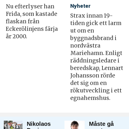
Nyheter
Nu efterlyser han
Frida, som kastade
Strax innan 19-
flaskan från
tiden gick ett larm
Eckerölinjens färja
ut om en
år 2000.
byggnadsbrand i
nordvästra
Mariehamn. Enligt
räddningsledare i
beredskap, Lennart
Johansson rörde
det sig om en
rökutveckling i ett
egnahemshus.