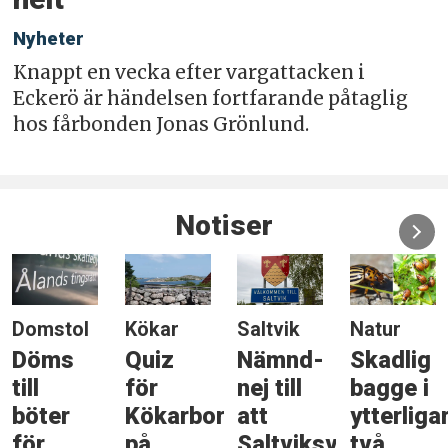
Nyheter
Knappt en vecka efter vargattacken i
Eckerö är händelsen fortfarande påtaglig
hos fårbonden Jonas Grönlund.
Notiser
Domstol
Kökar
Saltvik
Natur
Döms
Quiz
Nämnd-
Skadlig
till
för
nej till
bagge i
böter
Kökarbor
att
ytterliga
för
på
Saltviksväg
två