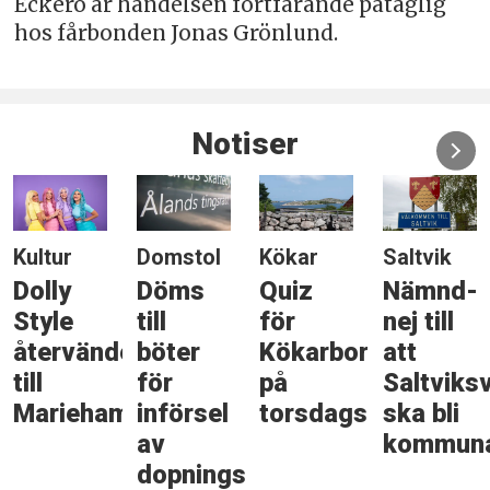
Eckerö är händelsen fortfarande påtaglig
hos fårbonden Jonas Grönlund.
Notiser
Kultur
Domstol
Kökar
Saltvik
Dolly
Döms
Quiz
Nämnd-
Style
till
för
nej till
återvänder
böter
Kökarbor
att
till
för
på
Saltviks
Mariehamn
införsel
torsdagskvällen
ska bli
av
kommuna
dopningsmedel