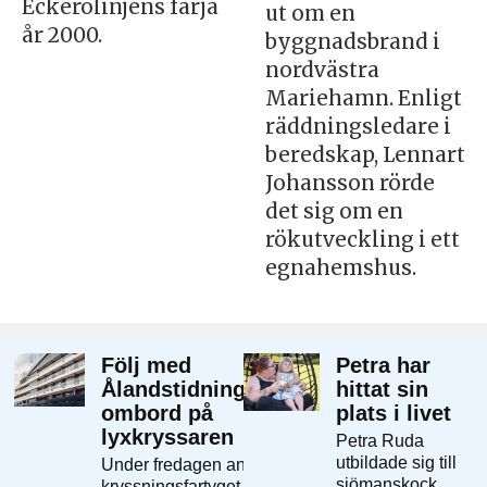
Eckerölinjens färja
ut om en
år 2000.
byggnadsbrand i
nordvästra
Mariehamn. Enligt
räddningsledare i
beredskap, Lennart
Johansson rörde
det sig om en
rökutveckling i ett
egnahemshus.