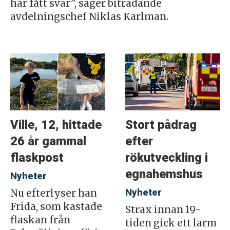
har fått svar”, säger biträdande
avdelningschef Niklas Karlman.
Ville, 12, hittade
Stort pådrag
26 år gammal
efter
flaskpost
rökutveckling i
egnahemshus
Nyheter
Nyheter
Nu efterlyser han
Frida, som kastade
Strax innan 19-
flaskan från
tiden gick ett larm