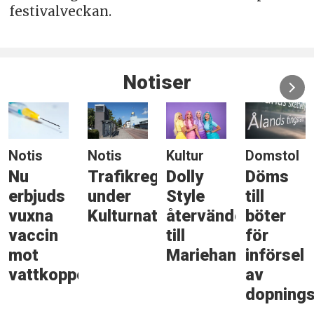
festivalveckan.
Notiser
Notis
Notis
Kultur
Domstol
Nu
Trafikreglering
Dolly
Döms
erbjuds
under
Style
till
vuxna
Kulturnatten
återvänder
böter
vaccin
till
för
mot
Mariehamn
införsel
vattkoppor
av
dopning