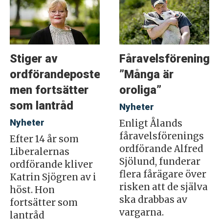
Stiger av
Fåravelsföreninge
ordförandeposten
”Många är
men fortsätter
oroliga”
som lantråd
Nyheter
Nyheter
Enligt Ålands
fåravelsförenings
Efter 14 år som
ordförande Alfred
Liberalernas
Sjölund, funderar
ordförande kliver
flera fårägare över
Katrin Sjögren av i
risken att de själva
höst. Hon
ska drabbas av
fortsätter som
vargarna.
lantråd