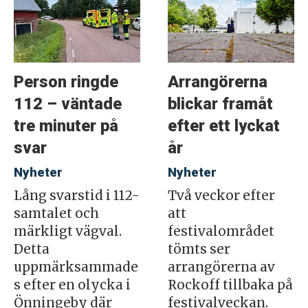
Person ringde
Arrangörerna
112 – väntade
blickar framåt
tre minuter på
efter ett lyckat
svar
år
Nyheter
Nyheter
Lång svarstid i 112-
Två veckor efter
samtalet och
att
märkligt vägval.
festivalområdet
Detta
tömts ser
uppmärksammade
arrangörerna av
s efter en olycka i
Rockoff tillbaka på
Önningeby där
festivalveckan.