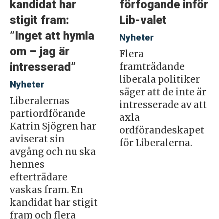
kandidat har
förfogande inför
stigit fram:
Lib-valet
”Inget att hymla
Nyheter
om – jag är
Flera
intresserad”
framträdande
liberala politiker
Nyheter
säger att de inte är
Liberalernas
intresserade av att
partiordförande
axla
Katrin Sjögren har
ordförandeskapet
aviserat sin
för Liberalerna.
avgång och nu ska
hennes
efterträdare
vaskas fram. En
kandidat har stigit
fram och flera