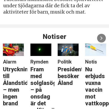
under Sjödagarna där de fick ta del av
aktiviteter för barn, musik och mat.
Notiser
Alarm
Rymden
Politik
Notis
Utryckning
Fram
Presidenten
Nu
till
med
besöker
erbjuds
Ålandstidningen
solglasögonen
Åland
vuxna
– men
– på
vaccin
ingen
onsdag
mot
brand
är det
vattkopp