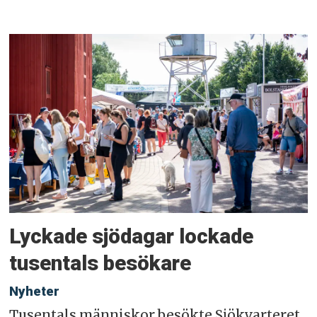
Lyckade sjödagar lockade
tusentals besökare
Nyheter
Tusentals människor besökte Sjökvarteret