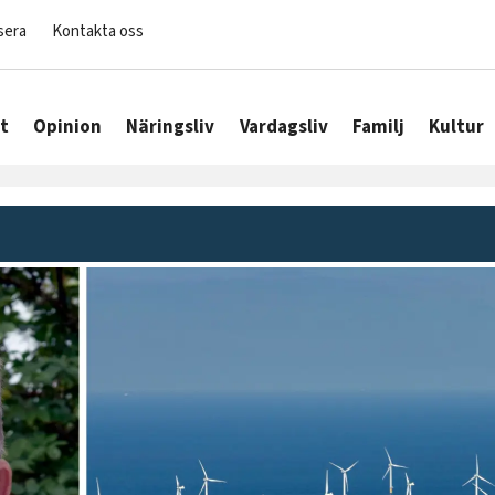
sera
Kontakta oss
t
Opinion
Näringsliv
Vardagsliv
Familj
Kultur