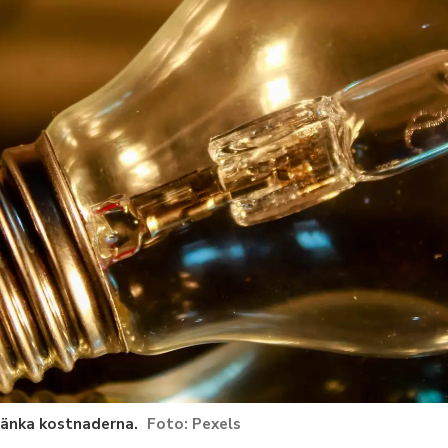
sänka kostnaderna.
Pexels