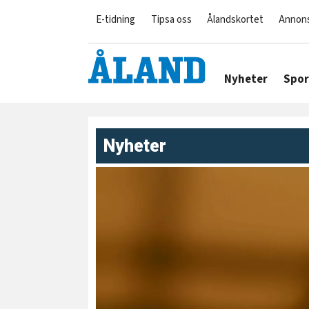
E-tidning
Tipsa oss
Ålandskortet
Annon
Nyheter
Spor
Nyheter