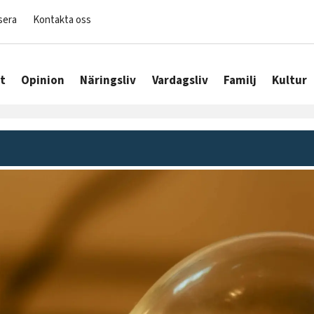
sera
Kontakta oss
t
Opinion
Näringsliv
Vardagsliv
Familj
Kultur