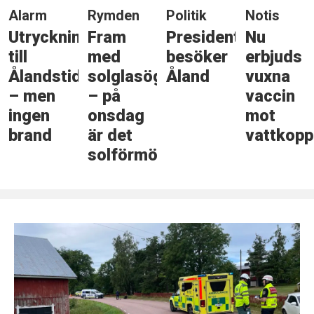
Alarm
Rymden
Politik
Notis
Utryckning
Fram
Presidenten
Nu
till
med
besöker
erbjuds
Ålandstidningen
solglasögonen
Åland
vuxna
– men
– på
vaccin
ingen
onsdag
mot
brand
är det
vattkopp
solförmörkelse