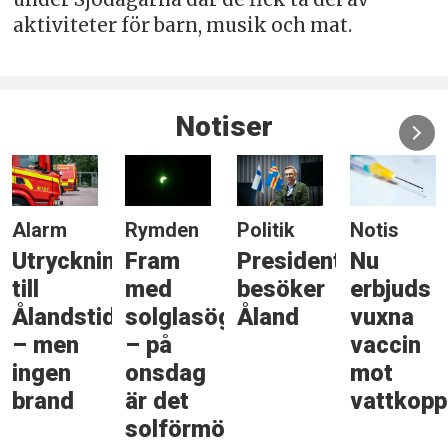
aktiviteter för barn, musik och mat.
Notiser
Alarm
Rymden
Politik
Notis
Utryckning
Fram
Presidenten
Nu
till
med
besöker
erbjuds
Ålandstidningen
solglasögonen
Åland
vuxna
– men
– på
vaccin
ingen
onsdag
mot
brand
är det
vattkopp
solförmörkelse