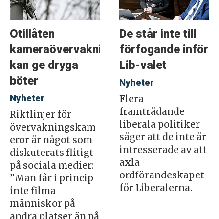
Otillåten
De står inte till
kameraövervakning
förfogande inför
kan ge dryga
Lib-valet
böter
Nyheter
Nyheter
Flera
framträdande
Riktlinjer för
liberala politiker
övervakningskam
säger att de inte är
eror är något som
intresserade av att
diskuterats flitigt
axla
på sociala medier:
ordförandeskapet
”Man får i princip
för Liberalerna.
inte filma
människor på
andra platser än på