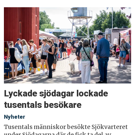
Lyckade sjödagar lockade
tusentals besökare
Nyheter
Tusentals människor besökte Sjökvarteret
under Sjödagarna där de fick ta del av