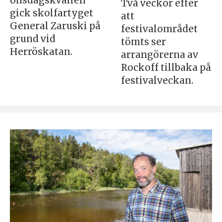
onsdagskvällen
Två veckor efter
gick skolfartyget
att
General Zaruski på
festivalområdet
grund vid
tömts ser
Herröskatan.
arrangörerna av
Rockoff tillbaka på
festivalveckan.