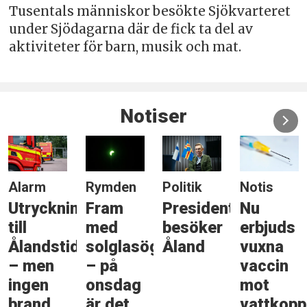
Tusentals människor besökte Sjökvarteret
under Sjödagarna där de fick ta del av
aktiviteter för barn, musik och mat.
Notiser
Alarm
Rymden
Politik
Notis
Utryckning
Fram
Presidenten
Nu
till
med
besöker
erbjuds
Ålandstidningen
solglasögonen
Åland
vuxna
– men
– på
vaccin
ingen
onsdag
mot
brand
är det
vattkopp