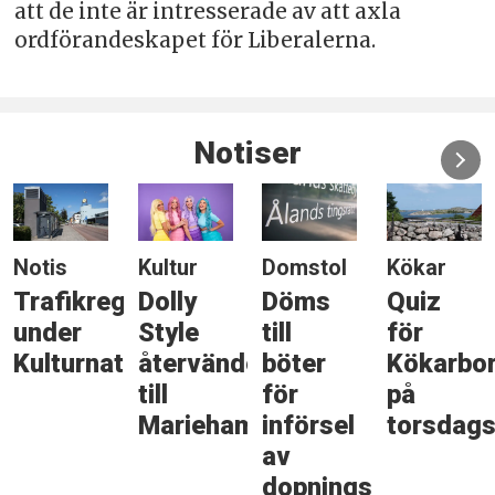
att de inte är intresserade av att axla
ordförandeskapet för Liberalerna.
Notiser
Notis
Kultur
Domstol
Kökar
Trafikreglering
Dolly
Döms
Quiz
under
Style
till
för
Kulturnatten
återvänder
böter
Kökarbo
till
för
på
Mariehamn
införsel
torsdags
av
dopningsmedel