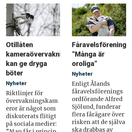
Otillåten
Fåravelsföreninge
kameraövervakning
”Många är
kan ge dryga
oroliga”
böter
Nyheter
Nyheter
Enligt Ålands
fåravelsförenings
Riktlinjer för
ordförande Alfred
övervakningskam
Sjölund, funderar
eror är något som
flera fårägare över
diskuterats flitigt
risken att de själva
på sociala medier:
ska drabbas av
”Man får i princip