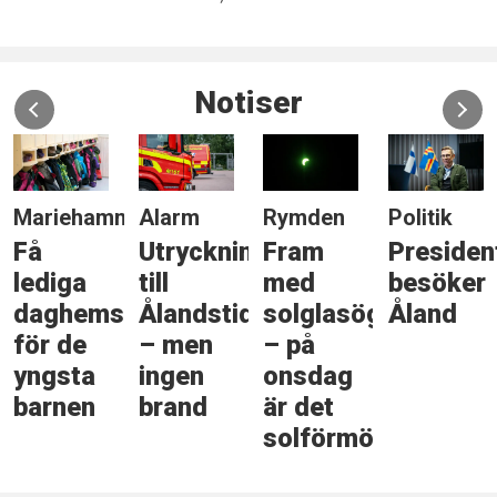
Notiser
Mariehamn
Alarm
Rymden
Politik
Få
Utryckning
Fram
Presiden
lediga
till
med
besöker
daghemsplatser
Ålandstidningen
solglasögonen
Åland
för de
– men
– på
yngsta
ingen
onsdag
barnen
brand
är det
solförmörkelse