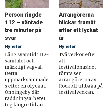
Person ringde
Arrangörerna
112 – väntade
blickar framåt
tre minuter på
efter ett lyckat
svar
år
Nyheter
Nyheter
Lång svarstid i 112-
Två veckor efter
samtalet och
att
märkligt vägval.
festivalområdet
Detta
tömts ser
uppmärksammade
arrangörerna av
s efter en olycka i
Rockoff tillbaka på
Önningeby där
festivalveckan.
räddningsarbetet
tog längre tid än