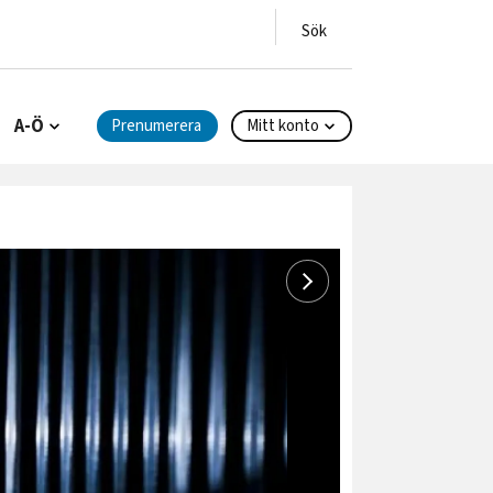
A-Ö
Prenumerera
Mitt konto