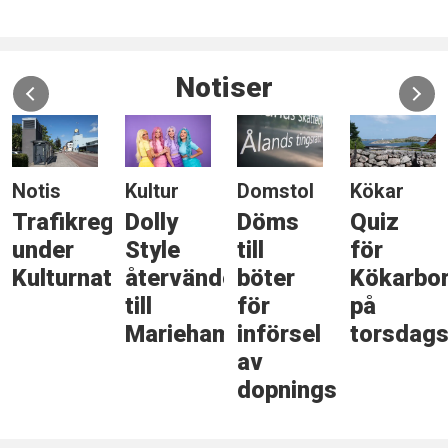
Notiser
Notis
Kultur
Domstol
Kökar
Trafikreglering
Dolly
Döms
Quiz
under
Style
till
för
Kulturnatten
återvänder
böter
Kökarbo
till
för
på
Mariehamn
införsel
torsdags
av
dopningsmedel