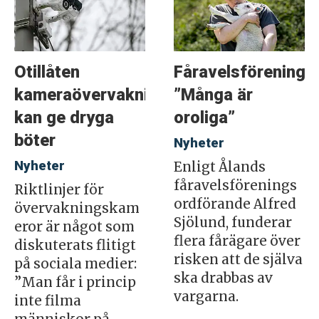
Otillåten
Fåravelsföreninge
kameraövervakning
”Många är
kan ge dryga
oroliga”
böter
Nyheter
Nyheter
Enligt Ålands
fåravelsförenings
Riktlinjer för
ordförande Alfred
övervakningskam
Sjölund, funderar
eror är något som
flera fårägare över
diskuterats flitigt
risken att de själva
på sociala medier:
ska drabbas av
”Man får i princip
vargarna.
inte filma