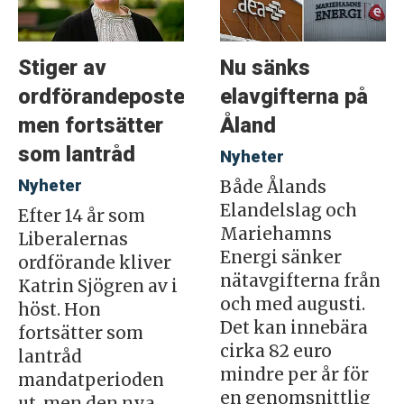
Stiger av
Nu sänks
ordförandeposten
elavgifterna på
men fortsätter
Åland
som lantråd
Nyheter
Nyheter
Både Ålands
Elandelslag och
Efter 14 år som
Mariehamns
Liberalernas
Energi sänker
ordförande kliver
nätavgifterna från
Katrin Sjögren av i
och med augusti.
höst. Hon
Det kan innebära
fortsätter som
cirka 82 euro
lantråd
mindre per år för
mandatperioden
en genomsnittlig
ut, men den nya