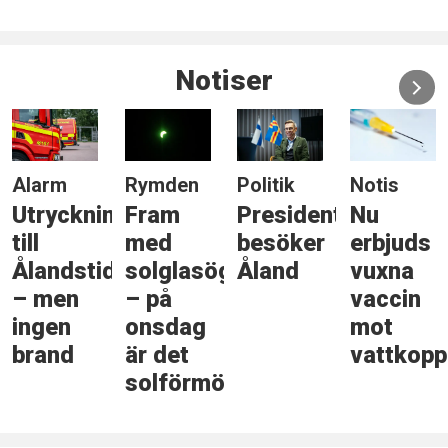
Notiser
Alarm
Rymden
Politik
Notis
Utryckning
Fram
Presidenten
Nu
till
med
besöker
erbjuds
Ålandstidningen
solglasögonen
Åland
vuxna
– men
– på
vaccin
ingen
onsdag
mot
brand
är det
vattkopp
solförmörkelse