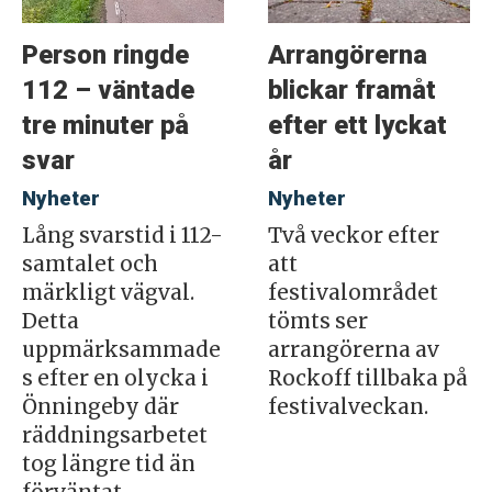
Person ringde
Arrangörerna
112 – väntade
blickar framåt
tre minuter på
efter ett lyckat
svar
år
Nyheter
Nyheter
Lång svarstid i 112-
Två veckor efter
samtalet och
att
märkligt vägval.
festivalområdet
Detta
tömts ser
uppmärksammade
arrangörerna av
s efter en olycka i
Rockoff tillbaka på
Önningeby där
festivalveckan.
räddningsarbetet
tog längre tid än