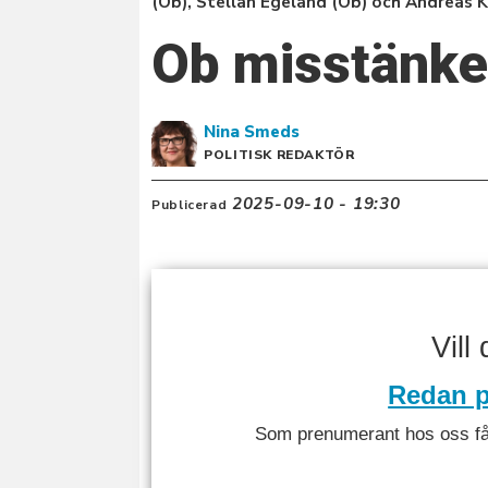
(Ob), Stellan Egeland (Ob) och Andreas 
Ob misstänker
Nina
Smeds
POLITISK REDAKTÖR
2025-09-10 - 19:30
Publicerad
Vill
Redan p
Som prenumerant hos oss får 