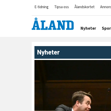
E-tidning
Tipsa oss
Ålandskortet
Annon
Nyheter
Spor
Nyheter