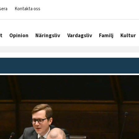
sera
Kontakta oss
t
Opinion
Näringsliv
Vardagsliv
Familj
Kultur