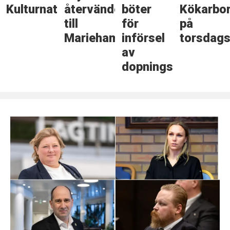
Kulturnatten
återvänder
böter
Kökarbo
till
för
på
Mariehamn
införsel
torsdags
av
dopningsmedel