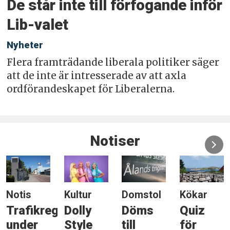
De står inte till förfogande inför
Lib-valet
Nyheter
Flera framträdande liberala politiker säger
att de inte är intresserade av att axla
ordförandeskapet för Liberalerna.
Notiser
Notis
Kultur
Domstol
Kökar
Trafikreglering
Dolly
Döms
Quiz
under
Style
till
för