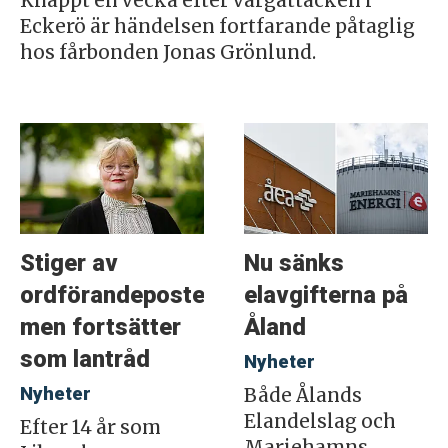
Knappt en vecka efter vargattacken i
Eckerö är händelsen fortfarande påtaglig
hos fårbonden Jonas Grönlund.
Stiger av
Nu sänks
ordförandeposten
elavgifterna på
men fortsätter
Åland
som lantråd
Nyheter
Nyheter
Både Ålands
Elandelslag och
Efter 14 år som
Mariehamns