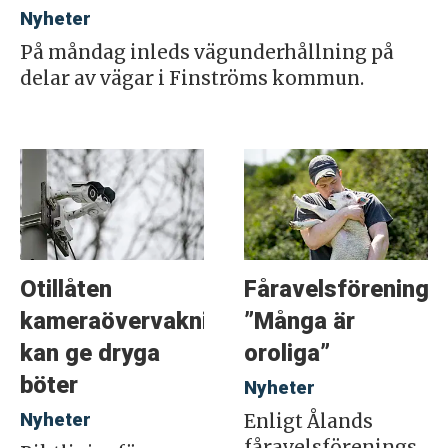
Nyheter
På måndag inleds vägunderhållning på
delar av vägar i Finströms kommun.
Otillåten
Fåravelsföreninge
kameraövervakning
”Många är
kan ge dryga
oroliga”
böter
Nyheter
Nyheter
Enligt Ålands
fåravelsförenings