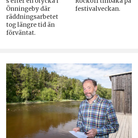
s efter en olycka i
Rockoff tillbaka på
Önningeby där
festivalveckan.
räddningsarbetet
tog längre tid än
förväntat.