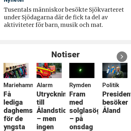
Nyheter
Tusentals människor besökte Sjökvarteret
under Sjödagarna där de fick ta del av
aktiviteter för barn, musik och mat.
Notiser
Mariehamn
Alarm
Rymden
Politik
Få
Utryckning
Fram
Presiden
lediga
till
med
besöker
daghemsplatser
Ålandstidningen
solglasögonen
Åland
för de
– men
– på
yngsta
ingen
onsdag