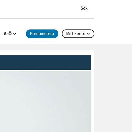
A-Ö
Prenumerera
Mitt konto