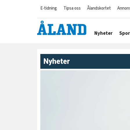
E-tidning
Tipsa oss
Ålandskortet
Annon
Nyheter
Spor
Nyheter