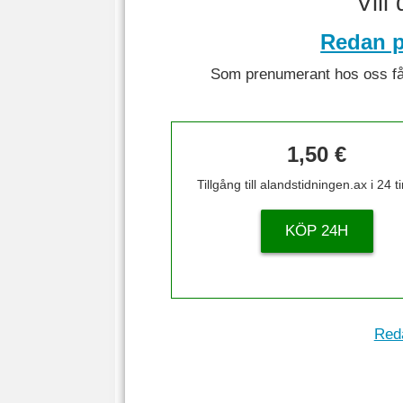
Vill
Redan p
Som prenumerant hos oss får 
1,50 €
Tillgång till alandstidningen.ax i 24 
KÖP 24H
Reda