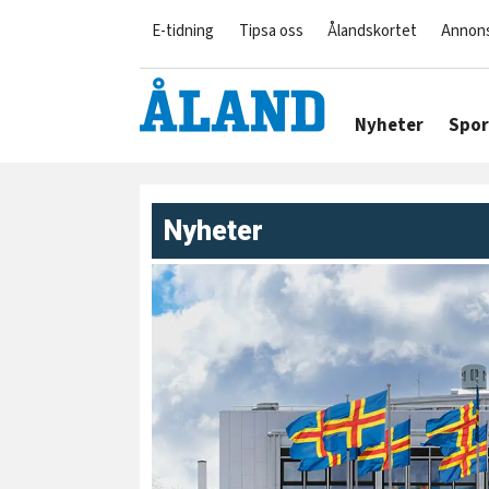
E-tidning
Tipsa oss
Ålandskortet
Annon
Nyheter
Spor
Nyheter