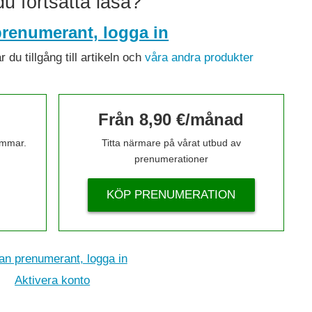
 du fortsätta läsa?
renumerant, logga in
du tillgång till artikeln och
våra andra produkter
Från 8,90 €/månad
timmar.
Titta närmare på vårat utbud av
prenumerationer
KÖP PRENUMERATION
n prenumerant, logga in
Aktivera konto