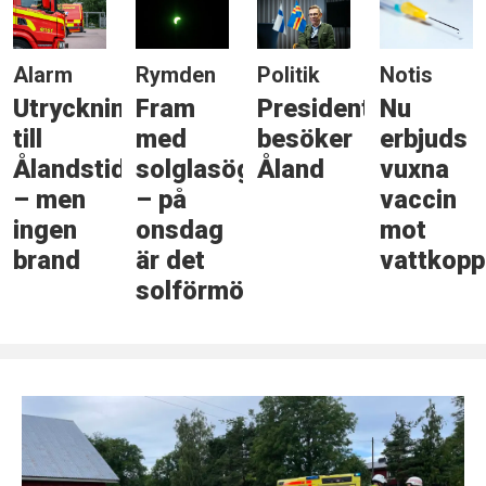
Alarm
Rymden
Politik
Notis
Utryckning
Fram
Presidenten
Nu
till
med
besöker
erbjuds
Ålandstidningen
solglasögonen
Åland
vuxna
– men
– på
vaccin
ingen
onsdag
mot
brand
är det
vattkopp
solförmörkelse