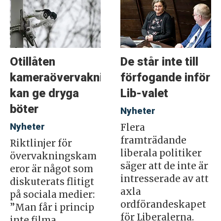
Otillåten
De står inte till
kameraövervakning
förfogande inför
kan ge dryga
Lib-valet
böter
Nyheter
Nyheter
Flera
framträdande
Riktlinjer för
liberala politiker
övervakningskam
säger att de inte är
eror är något som
intresserade av att
diskuterats flitigt
axla
på sociala medier:
ordförandeskapet
”Man får i princip
för Liberalerna.
inte filma