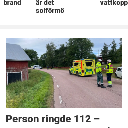
brand
är det
vattkopp
solförmörkelse
Person ringde 112 –