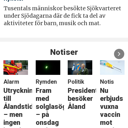
Tusentals människor besökte Sjökvarteret
under Sjödagarna där de fick ta del av
aktiviteter för barn, musik och mat.
Notiser
Alarm
Rymden
Politik
Notis
Utryckning
Fram
Presidenten
Nu
till
med
besöker
erbjuds
Ålandstidningen
solglasögonen
Åland
vuxna
– men
– på
vaccin
ingen
onsdag
mot