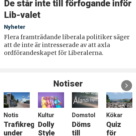
De står inte till förfogande inför
Lib-valet
Nyheter
Flera framträdande liberala politiker säger
att de inte är intresserade av att axla
ordförandeskapet för Liberalerna.
Notiser
Notis
Kultur
Domstol
Kökar
Trafikreglering
Dolly
Döms
Quiz
under
Style
till
för