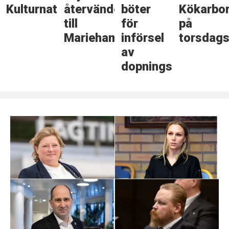
Kulturnatten
återvänder
böter
Kökarbo
till
för
på
Mariehamn
införsel
torsdags
av
dopningsmedel