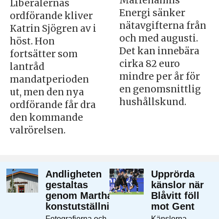
Mariehamns
Liberalernas
Energi sänker
ordförande kliver
nätavgifterna från
Katrin Sjögren av i
och med augusti.
höst. Hon
Det kan innebära
fortsätter som
cirka 82 euro
lantråd
mindre per år för
mandatperioden
en genomsnittlig
ut, men den nya
hushållskund.
ordförande får dra
den kommande
valrörelsen.