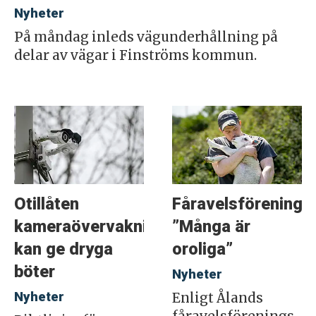
Nyheter
På måndag inleds vägunderhållning på
delar av vägar i Finströms kommun.
Otillåten
Fåravelsföreninge
kameraövervakning
”Många är
kan ge dryga
oroliga”
böter
Nyheter
Nyheter
Enligt Ålands