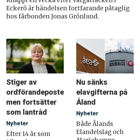
Knappt en vecka efter vargattacken i
Eckerö är händelsen fortfarande påtaglig
hos fårbonden Jonas Grönlund.
Stiger av
Nu sänks
ordförandeposten
elavgifterna på
men fortsätter
Åland
som lantråd
Nyheter
Nyheter
Både Ålands
Elandelslag och
Efter 14 år som