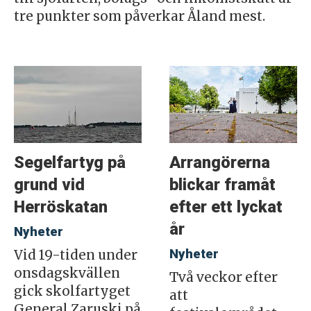
tre punkter som påverkar Åland mest.
Segelfartyg på
Arrangörerna
grund vid
blickar framåt
Herröskatan
efter ett lyckat
år
Nyheter
Nyheter
Vid 19-tiden under
onsdagskvällen
Två veckor efter
gick skolfartyget
att
General Zaruski på