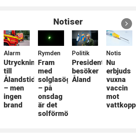
Notiser
Alarm
Rymden
Politik
Notis
Utryckning
Fram
Presidenten
Nu
till
med
besöker
erbjuds
Ålandstidningen
solglasögonen
Åland
vuxna
– men
– på
vaccin
ingen
onsdag
mot
brand
är det
vattkopp
solförmörkelse