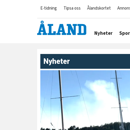
E-tidning
Tipsa oss
Ålandskortet
Annon
Nyheter
Spor
Nyheter