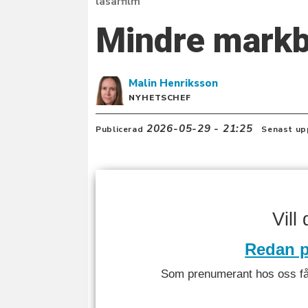
läsarfilm
Mindre markb
Malin
Henriksson
NYHETSCHEF
2026-05-29 - 21:25
Publicerad
Senast up
Vill
Redan p
Som prenumerant hos oss får 