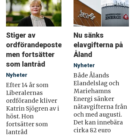
Stiger av
Nu sänks
ordförandeposten
elavgifterna på
men fortsätter
Åland
som lantråd
Nyheter
Nyheter
Både Ålands
Elandelslag och
Efter 14 år som
Mariehamns
Liberalernas
Energi sänker
ordförande kliver
nätavgifterna från
Katrin Sjögren av i
och med augusti.
höst. Hon
Det kan innebära
fortsätter som
cirka 82 euro
lantråd