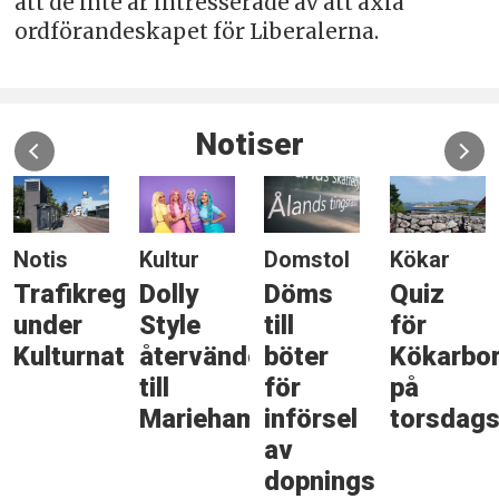
att de inte är intresserade av att axla
ordförandeskapet för Liberalerna.
Notiser
Notis
Kultur
Domstol
Kökar
Trafikreglering
Dolly
Döms
Quiz
under
Style
till
för
Kulturnatten
återvänder
böter
Kökarbo
till
för
på
Mariehamn
införsel
torsdags
av
dopningsmedel