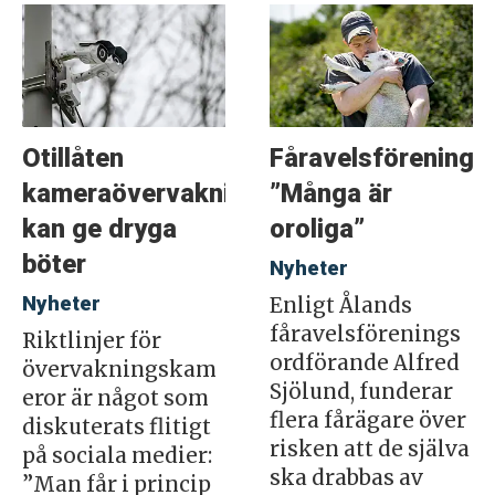
Otillåten
Fåravelsföreninge
kameraövervakning
”Många är
kan ge dryga
oroliga”
böter
Nyheter
Nyheter
Enligt Ålands
fåravelsförenings
Riktlinjer för
ordförande Alfred
övervakningskam
Sjölund, funderar
eror är något som
flera fårägare över
diskuterats flitigt
risken att de själva
på sociala medier:
ska drabbas av
”Man får i princip