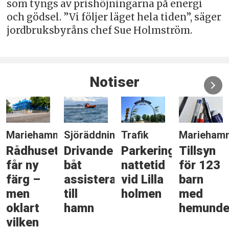
som tyngs av prishöjningarna på energi
och gödsel. ”Vi följer läget hela tiden”, säger
jordbruksbyråns chef Sue Holmström.
Notiser
Mariehamn
Sjöräddning
Trafik
Marieham
Rådhuset
Drivande
Parkeringsförbud
Tillsyn
får ny
båt
nattetid
för 123
färg –
assisterades
vid Lilla
barn
men
till
holmen
med
oklart
hamn
hemunde
vilken