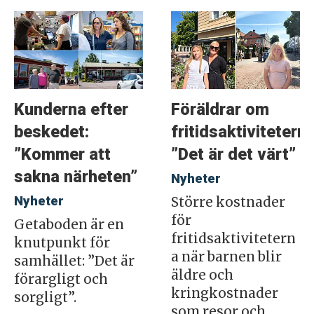
Kunderna efter
Föräldrar om
beskedet:
fritidsaktiviteterna
”Kommer att
”Det är det värt”
sakna närheten”
Nyheter
Nyheter
Större kostnader
för
Getaboden är en
fritidsaktivitetern
knutpunkt för
a när barnen blir
samhället: ”Det är
äldre och
förargligt och
kringkostnader
sorgligt”.
som resor och