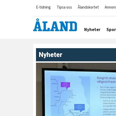
E-tidning
Tipsa oss
Ålandskortet
Annon
Nyheter
Spor
Nyheter