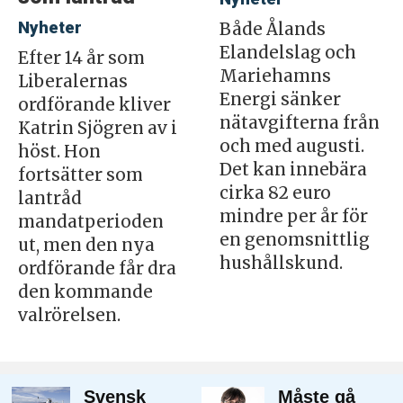
Nyheter
Både Ålands
Elandelslag och
Efter 14 år som
Mariehamns
Liberalernas
Energi sänker
ordförande kliver
nätavgifterna från
Katrin Sjögren av i
och med augusti.
höst. Hon
Det kan innebära
fortsätter som
cirka 82 euro
lantråd
mindre per år för
mandatperioden
en genomsnittlig
ut, men den nya
hushållskund.
ordförande får dra
den kommande
valrörelsen.