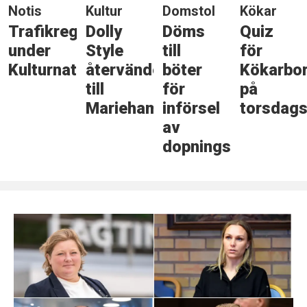
Notis
Kultur
Domstol
Kökar
Trafikreglering
Dolly
Döms
Quiz
under
Style
till
för
Kulturnatten
återvänder
böter
Kökarbo
till
för
på
Mariehamn
införsel
torsdags
av
dopningsmedel