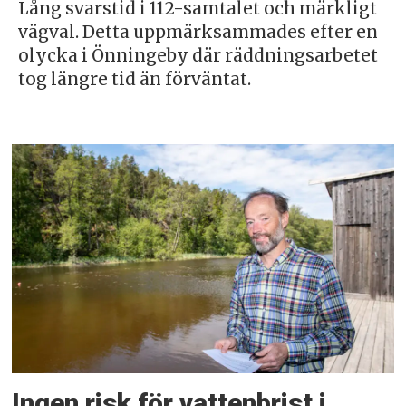
Lång svarstid i 112-samtalet och märkligt
vägval. Detta uppmärksammades efter en
olycka i Önningeby där räddningsarbetet
tog längre tid än förväntat.
Ingen risk för vattenbrist i