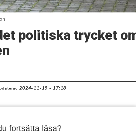
son
et politiska trycket o
en
2024-11-19 - 17:18
pdaterad
 du fortsätta läsa?