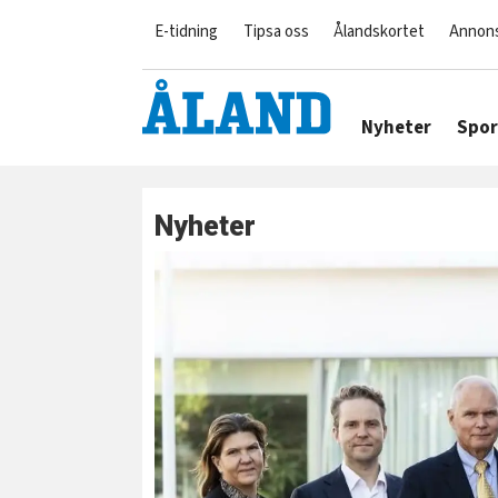
E-tidning
Tipsa oss
Ålandskortet
Annon
Nyheter
Spor
Nyheter