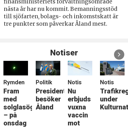
finansministeriets förvaltningsområde
nästa år har nu kommit. Bemanningsstöd
till sjöfarten, bolags- och inkomstskatt är
tre punkter som påverkar Åland mest.
Notiser
Rymden
Politik
Notis
Notis
Fram
Presidenten
Nu
Trafikreg
med
besöker
erbjuds
under
solglasögonen
Åland
vuxna
Kulturna
– på
vaccin
onsdag
mot