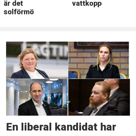
är det
vattkoppor
solförmörkelse
En liberal kandidat har