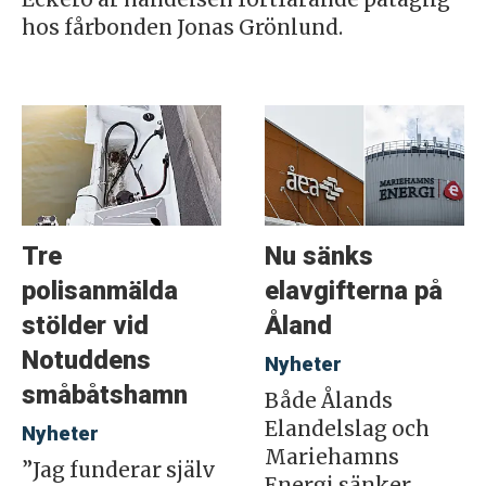
hos fårbonden Jonas Grönlund.
Tre
Nu sänks
polisanmälda
elavgifterna på
stölder vid
Åland
Notuddens
Nyheter
småbåtshamn
Både Ålands
Elandelslag och
Nyheter
Mariehamns
”Jag funderar själv
Energi sänker