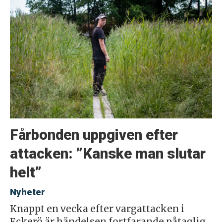
Fårbonden uppgiven efter
attacken: ”Kanske man slutar
helt”
Nyheter
Knappt en vecka efter vargattacken i
Eckerö är händelsen fortfarande påtaglig