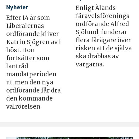
Nyheter
Enligt Ålands
fåravelsförenings
Efter 14 år som
ordförande Alfred
Liberalernas
Sjölund, funderar
ordförande kliver
flera fårägare över
Katrin Sjögren av i
risken att de själva
höst. Hon
ska drabbas av
fortsätter som
vargarna.
lantråd
mandatperioden
ut, men den nya
ordförande får dra
den kommande
valrörelsen.