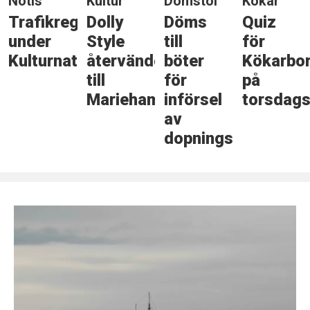
Notis
Kultur
Domstol
Kökar
Trafikreglering
Dolly
Döms
Quiz
under
Style
till
för
Kulturnatten
återvänder
böter
Kökarbo
till
för
på
Mariehamn
införsel
torsdags
av
dopningsmedel