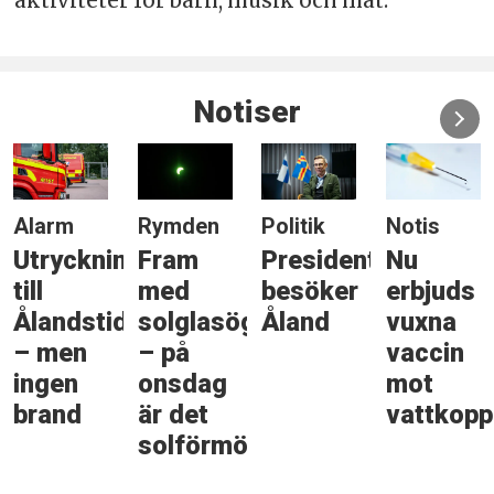
aktiviteter för barn, musik och mat.
Notiser
Alarm
Rymden
Politik
Notis
Utryckning
Fram
Presidenten
Nu
till
med
besöker
erbjuds
Ålandstidningen
solglasögonen
Åland
vuxna
– men
– på
vaccin
ingen
onsdag
mot
brand
är det
vattkopp
solförmörkelse