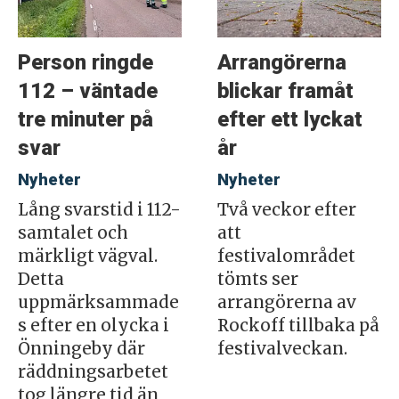
Person ringde
Arrangörerna
112 – väntade
blickar framåt
tre minuter på
efter ett lyckat
svar
år
Nyheter
Nyheter
Lång svarstid i 112-
Två veckor efter
samtalet och
att
märkligt vägval.
festivalområdet
Detta
tömts ser
uppmärksammade
arrangörerna av
s efter en olycka i
Rockoff tillbaka på
Önningeby där
festivalveckan.
räddningsarbetet
tog längre tid än