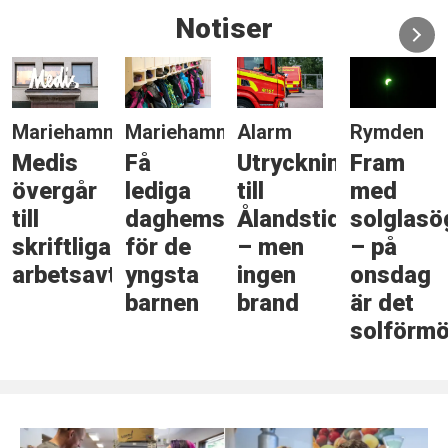
Notiser
Mariehamn
Mariehamn
Alarm
Rymden
Medis
Få
Utryckning
Fram
övergår
lediga
till
med
till
daghemsplatser
Ålandstidningen
solglas
skriftliga
för de
– men
– på
arbetsavtal
yngsta
ingen
onsdag
barnen
brand
är det
solförmö