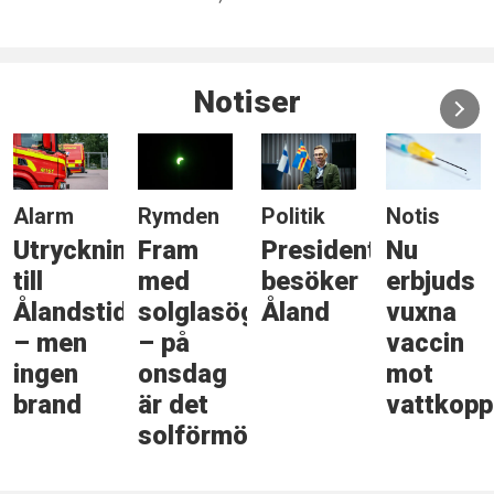
Notiser
Alarm
Rymden
Politik
Notis
Utryckning
Fram
Presidenten
Nu
till
med
besöker
erbjuds
Ålandstidningen
solglasögonen
Åland
vuxna
– men
– på
vaccin
ingen
onsdag
mot
brand
är det
vattkopp
solförmörkelse