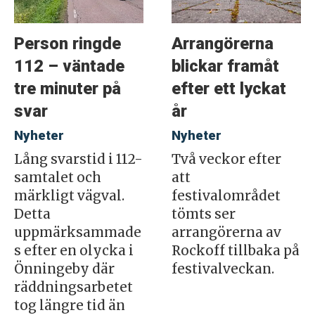
Person ringde
Arrangörerna
112 – väntade
blickar framåt
tre minuter på
efter ett lyckat
svar
år
Nyheter
Nyheter
Lång svarstid i 112-
Två veckor efter
samtalet och
att
märkligt vägval.
festivalområdet
Detta
tömts ser
uppmärksammade
arrangörerna av
s efter en olycka i
Rockoff tillbaka på
Önningeby där
festivalveckan.
räddningsarbetet
tog längre tid än