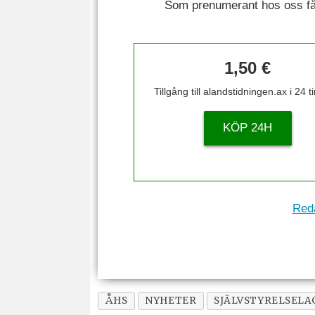
Som prenumerant hos oss får 
1,50 €
Tillgång till alandstidningen.ax i 24 
KÖP 24H
Reda
ÅHS
NYHETER
SJÄLVSTYRELSELA