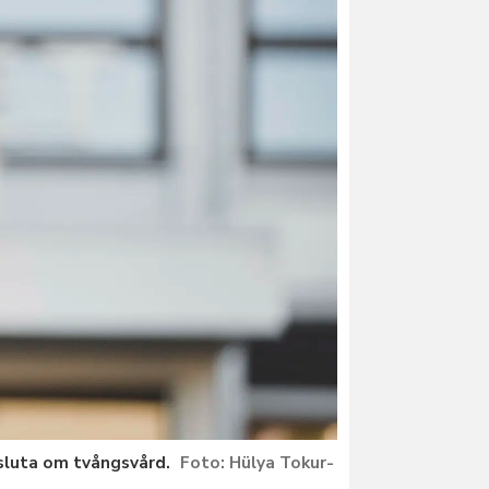
esluta om tvångsvård.
Hülya Tokur-