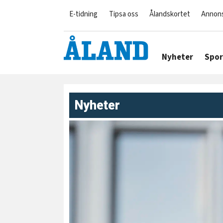
E-tidning
Tipsa oss
Ålandskortet
Annon
Nyheter
Spor
Nyheter