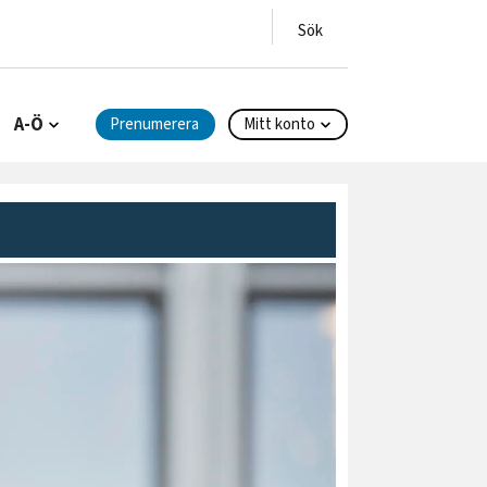
A-Ö
Prenumerera
Mitt konto