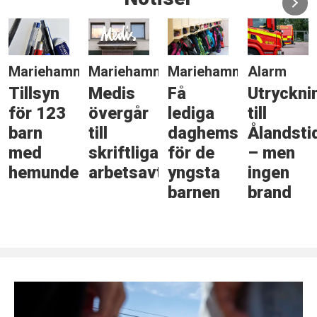
Mariehamn
Mariehamn
Mariehamn
Alarm
Tillsyn
Medis
Få
Utryckni
för 123
övergår
lediga
till
barn
till
daghemsplatser
Ålandsti
med
skriftliga
för de
– men
hemundervisning
arbetsavtal
yngsta
ingen
barnen
brand