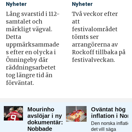
Nyheter
Nyheter
Lång svarstid i 112-
Två veckor efter
samtalet och
att
märkligt vägval.
festivalområdet
Detta
tömts ser
uppmärksammade
arrangörerna av
s efter en olycka i
Rockoff tillbaka på
Önningeby där
festivalveckan.
räddningsarbetet
tog längre tid än
förväntat.