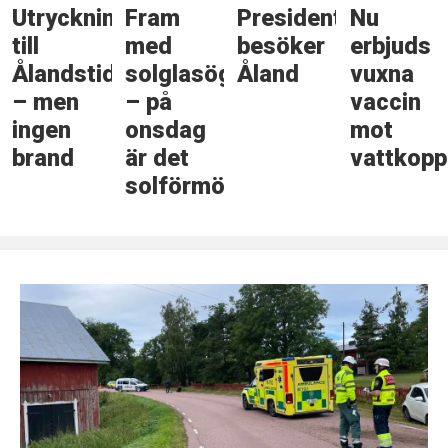
Utryckning
Fram
Presidenten
Nu
till
med
besöker
erbjuds
Ålandstidningen
solglasögonen
Åland
vuxna
– men
– på
vaccin
ingen
onsdag
mot
brand
är det
vattkopp
solförmörkelse