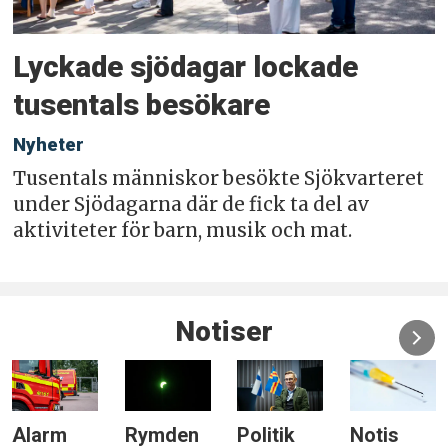
Lyckade sjödagar lockade
tusentals besökare
Nyheter
Tusentals människor besökte Sjökvarteret
under Sjödagarna där de fick ta del av
aktiviteter för barn, musik och mat.
Notiser
Alarm
Rymden
Politik
Notis