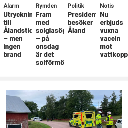
Alarm
Rymden
Politik
Notis
Utryckning
Fram
Presidenten
Nu
till
med
besöker
erbjuds
Ålandstidningen
solglasögonen
Åland
vuxna
– men
– på
vaccin
ingen
onsdag
mot
brand
är det
vattkopp
solförmörkelse