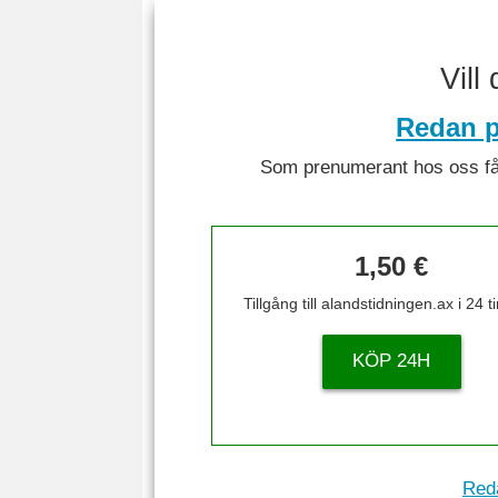
Vill
Redan p
Som prenumerant hos oss får 
1,50 €
Tillgång till alandstidningen.ax i 24 
KÖP 24H
Reda