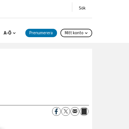
A-Ö
Prenumerera
Mitt konto