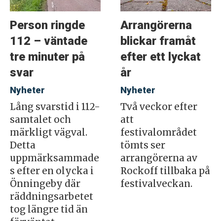
Person ringde
Arrangörerna
112 – väntade
blickar framåt
tre minuter på
efter ett lyckat
svar
år
Nyheter
Nyheter
Lång svarstid i 112-
Två veckor efter
samtalet och
att
märkligt vägval.
festivalområdet
Detta
tömts ser
uppmärksammade
arrangörerna av
s efter en olycka i
Rockoff tillbaka på
Önningeby där
festivalveckan.
räddningsarbetet
tog längre tid än