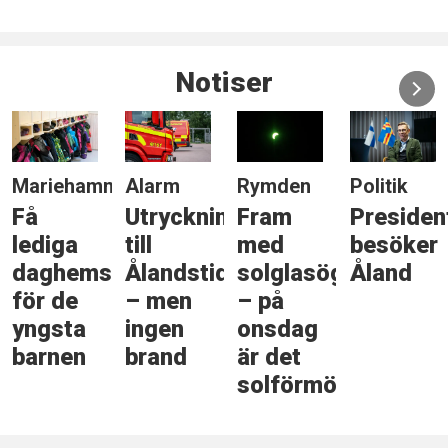
Notiser
Mariehamn
Alarm
Rymden
Politik
Få
Utryckning
Fram
Presiden
lediga
till
med
besöker
daghemsplatser
Ålandstidningen
solglasögonen
Åland
för de
– men
– på
yngsta
ingen
onsdag
barnen
brand
är det
solförmörkelse