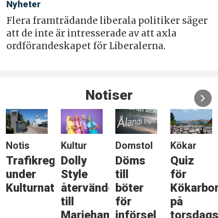
Nyheter
Flera framträdande liberala politiker säger
att de inte är intresserade av att axla
ordförandeskapet för Liberalerna.
Notiser
Notis
Kultur
Domstol
Kökar
Trafikreglering
Dolly
Döms
Quiz
under
Style
till
för
Kulturnatten
återvänder
böter
Kökarbo
till
för
på
Mariehamn
införsel
torsdags