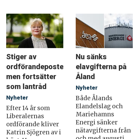
Stiger av
Nu sänks
ordförandeposten
elavgifterna på
men fortsätter
Åland
som lantråd
Nyheter
Nyheter
Både Ålands
Elandelslag och
Efter 14 år som
Mariehamns
Liberalernas
Energi sänker
ordförande kliver
nätavgifterna från
Katrin Sjögren av i
och med augusti.