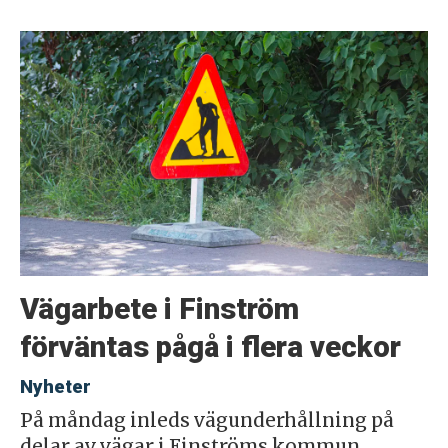
Vägarbete i Finström
förväntas pågå i flera veckor
Nyheter
På måndag inleds vägunderhållning på
delar av vägar i Finströms kommun.