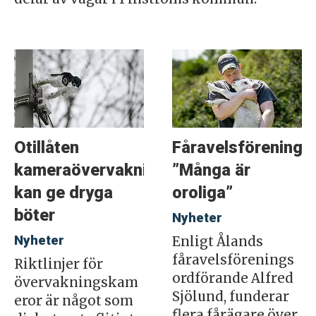
Otillåten
Fåravelsföreninge
kameraövervakning
”Många är
kan ge dryga
oroliga”
böter
Nyheter
Nyheter
Enligt Ålands
fåravelsförenings
Riktlinjer för
ordförande Alfred
övervakningskam
Sjölund, funderar
eror är något som
flera fårägare över