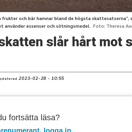
iga frukter och bär hamnar bland de högsta skattesatserna”
let använder essenser och sötningsmedel.
Theresa Ax
kskatten slår hårt mot
2023-02-28 - 10:55
pdaterad
 du fortsätta läsa?
renumerant, logga in