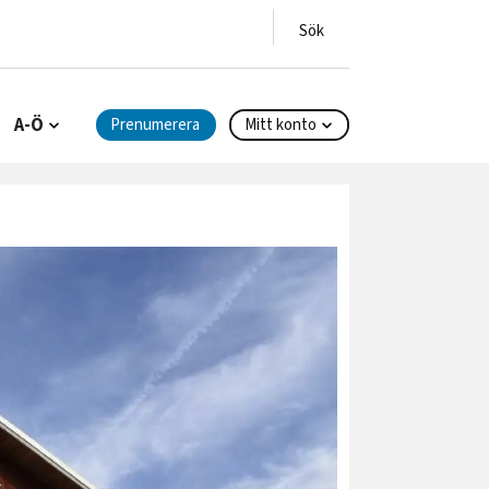
A-Ö
Prenumerera
Mitt konto