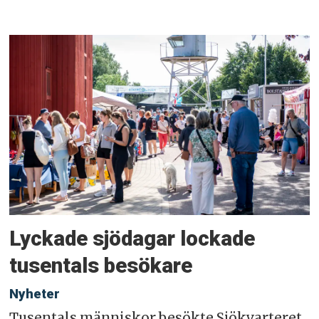
Lyckade sjödagar lockade
tusentals besökare
Nyheter
Tusentals människor besökte Sjökvarteret