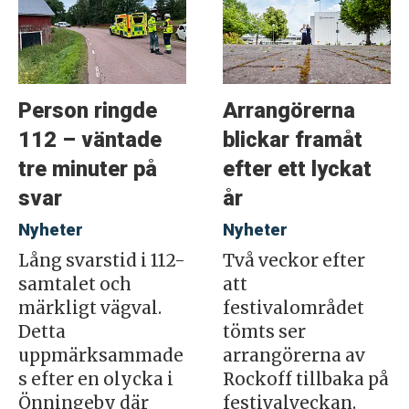
Person ringde
Arrangörerna
112 – väntade
blickar framåt
tre minuter på
efter ett lyckat
svar
år
Nyheter
Nyheter
Lång svarstid i 112-
Två veckor efter
samtalet och
att
märkligt vägval.
festivalområdet
Detta
tömts ser
uppmärksammade
arrangörerna av
s efter en olycka i
Rockoff tillbaka på
Önningeby där
festivalveckan.