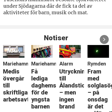
under Sjödagarna där de fick ta del av
aktiviteter för barn, musik och mat.
Notiser
Mariehamn
Mariehamn
Alarm
Rymden
Medis
Få
Utryckning
Fram
övergår
lediga
till
med
till
daghemsplatser
Ålandstidningen
solglas
skriftliga
för de
– men
– på
arbetsavtal
yngsta
ingen
onsdag
barnen
brand
är det