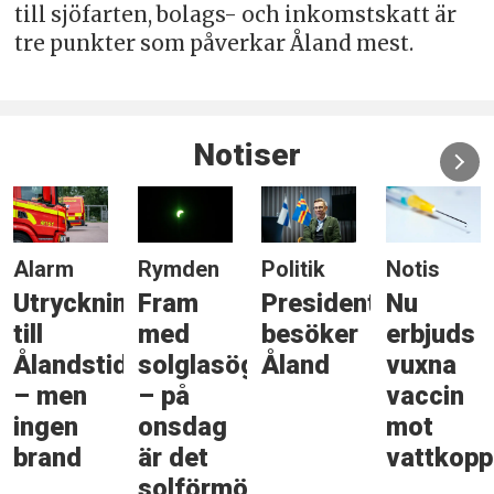
till sjöfarten, bolags- och inkomstskatt är
tre punkter som påverkar Åland mest.
Notiser
Alarm
Rymden
Politik
Notis
Utryckning
Fram
Presidenten
Nu
till
med
besöker
erbjuds
Ålandstidningen
solglasögonen
Åland
vuxna
– men
– på
vaccin
ingen
onsdag
mot
brand
är det
vattkopp
solförmörkelse