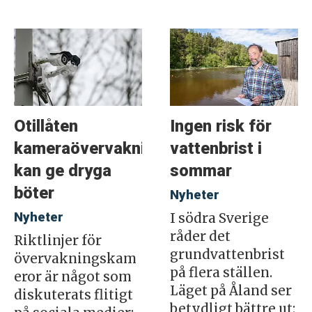
Otillåten
Ingen risk för
kameraövervakning
vattenbrist i
kan ge dryga
sommar
böter
Nyheter
Nyheter
I södra Sverige
råder det
Riktlinjer för
grundvattenbrist
övervakningskam
på flera ställen.
eror är något som
Läget på Åland ser
diskuterats flitigt
betydligt bättre ut: