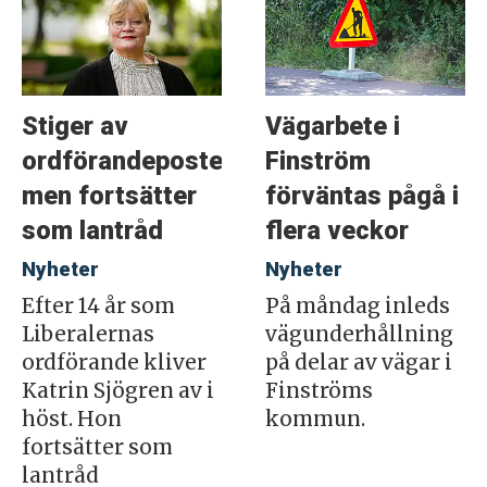
Stiger av
Vägarbete i
ordförandeposten
Finström
men fortsätter
förväntas pågå i
som lantråd
flera veckor
Nyheter
Nyheter
Efter 14 år som
På måndag inleds
Liberalernas
vägunderhållning
ordförande kliver
på delar av vägar i
Katrin Sjögren av i
Finströms
höst. Hon
kommun.
fortsätter som
lantråd