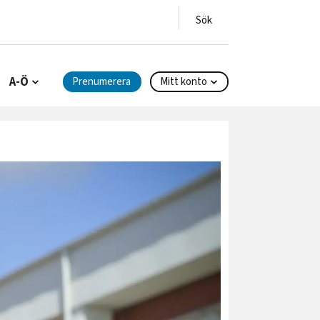
A-Ö
Prenumerera
Mitt konto