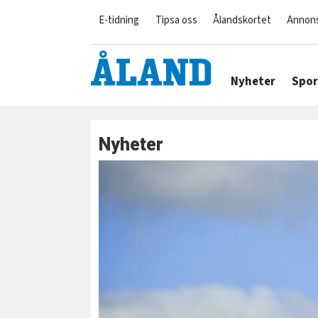
E-tidning
Tipsa oss
Ålandskortet
Annon
Nyheter
Spor
Nyheter