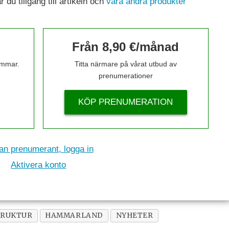
du tillgång till artikeln och
våra andra produkter
Från 8,90 €/månad
timmar.
Titta närmare på vårat utbud av
prenumerationer
KÖP PRENUMERATION
n prenumerant, logga in
Aktivera konto
TRUKTUR
HAMMARLAND
NYHETER