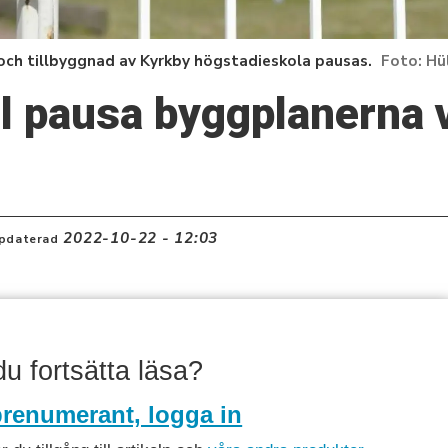
och tillbyggnad av Kyrkby högstadieskola pausas.
Hü
l pausa byggplanerna 
2022-10-22 - 12:03
pdaterad
 du fortsätta läsa?
renumerant, logga in