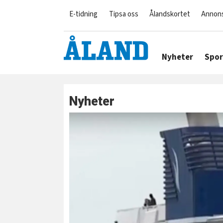
E-tidning
Tipsa oss
Ålandskortet
Annon
Nyheter
Spor
Nyheter