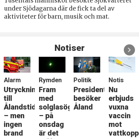
Tusentals människor besökte Sjökvarteret
under Sjödagarna där de fick ta del av
aktiviteter för barn, musik och mat.
Notiser
Alarm
Rymden
Politik
Notis
Utryckning
Fram
Presidenten
Nu
till
med
besöker
erbjuds
Ålandstidningen
solglasögonen
Åland
vuxna
– men
– på
vaccin
ingen
onsdag
mot
brand
är det
vattkopp