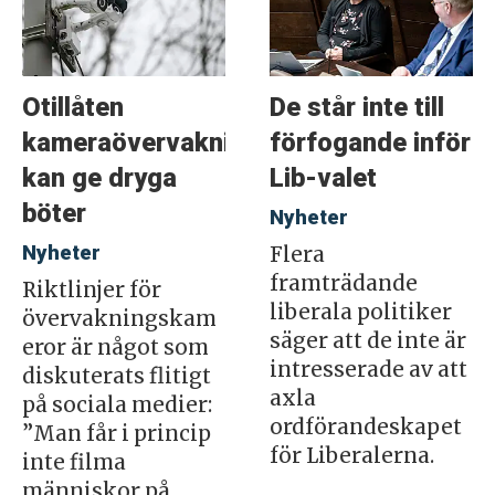
Otillåten
De står inte till
kameraövervakning
förfogande inför
kan ge dryga
Lib-valet
böter
Nyheter
Nyheter
Flera
framträdande
Riktlinjer för
liberala politiker
övervakningskam
säger att de inte är
eror är något som
intresserade av att
diskuterats flitigt
axla
på sociala medier:
ordförandeskapet
”Man får i princip
för Liberalerna.
inte filma
människor på