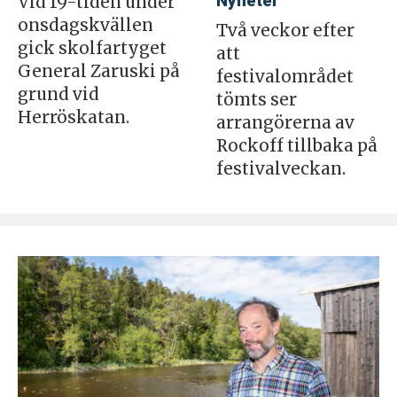
Nyheter
Vid 19-tiden under
onsdagskvällen
Två veckor efter
gick skolfartyget
att
General Zaruski på
festivalområdet
grund vid
tömts ser
Herröskatan.
arrangörerna av
Rockoff tillbaka på
festivalveckan.