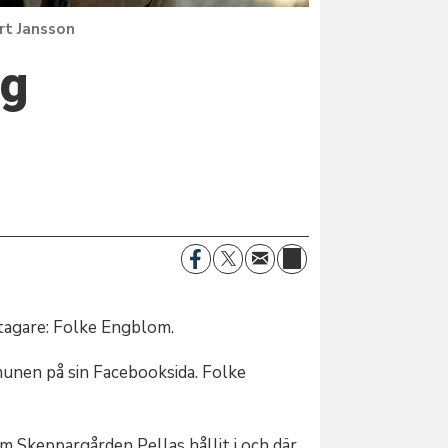
rt Jansson
ng
stagare: Folke Engblom.
unen på sin Facebooksida. Folke
Skeppargården Pellas hållit i och där