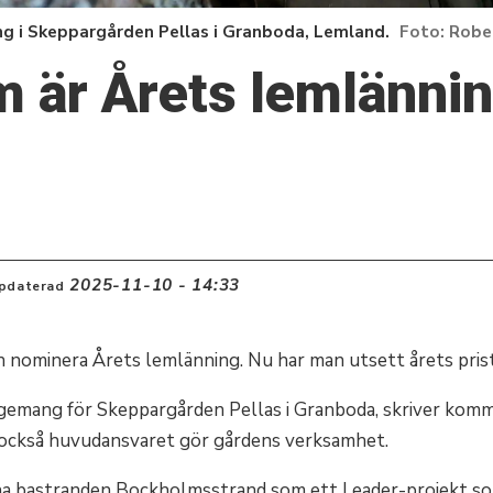
g i Skeppargården Pellas i Granboda, Lemland.
Robe
m är Årets lemlänni
2025-11-10 - 14:33
pdaterad
n nominera Årets lemlänning. Nu har man utsett årets pri
agemang för Skeppargården Pellas i Granboda, skriver komm
 också huvudansvaret gör gårdens verksamhet.
a bastranden Bockholmsstrand som ett Leader-projekt som 