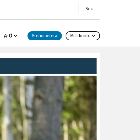
A-Ö
Prenumerera
Mitt konto