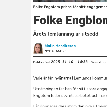
Folke Engblom prisas för sitt engageman
Folke Engblo
Årets lemlänning är utsedd.
Malin
Henriksson
NYHETSCHEF
2025-11-10 - 14:33
Publicerad
Senast up
Varje år får invånarna i Lemlands kommu
Utnämningen får han för sitt stora eng
Engblom leder styrelsearbetet och har
I år öppnades dessutom den nya allmänn