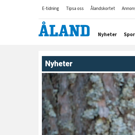
E-tidning
Tipsa oss
Ålandskortet
Annon
Nyheter
Spor
Nyheter